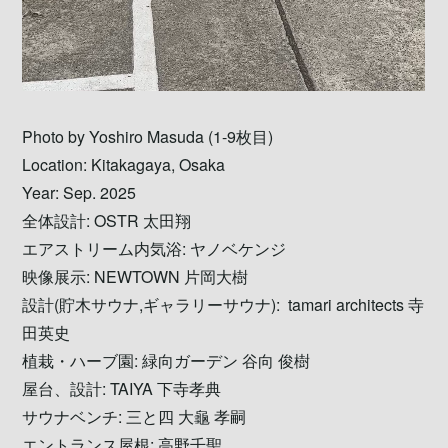
Photo by Yoshiro Masuda (1-9枚目)
Location: Kitakagaya, Osaka
Year: Sep. 2025
全体設計: OSTR 太田翔
エアストリーム内気浴: ヤノベケンジ
映像展示: NEWTOWN 片岡大樹
設計(貯木サウナ,ギャラリーサウナ): tamari architects 寺
田英史
植栽・ハーブ園: 緑向ガーデン 谷向 俊樹
屋台、設計: TAIYA 下寺孝典
サウナベンチ: 三と四 大龜 孝嗣
エントランス屋根: 高野千聖